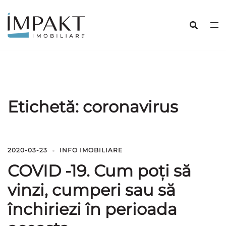
Sari
la
conținut
Etichetă:
coronavirus
2020-03-23
INFO IMOBILIARE
COVID -19. Cum poți să
vinzi, cumperi sau să
închiriezi în perioada