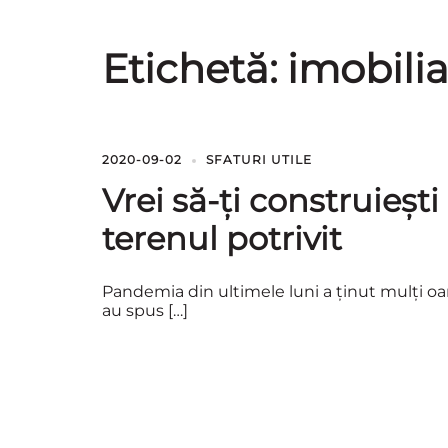
Etichetă:
imobilia
2020-09-02
SFATURI UTILE
Vrei să-ți construieșt
terenul potrivit
Pandemia din ultimele luni a ținut mulți oame
au spus […]