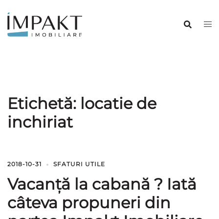
Sari
la
conținut
Etichetă:
locatie de
inchiriat
2018-10-31
SFATURI UTILE
Vacanță la cabană ? Iată
câteva propuneri din