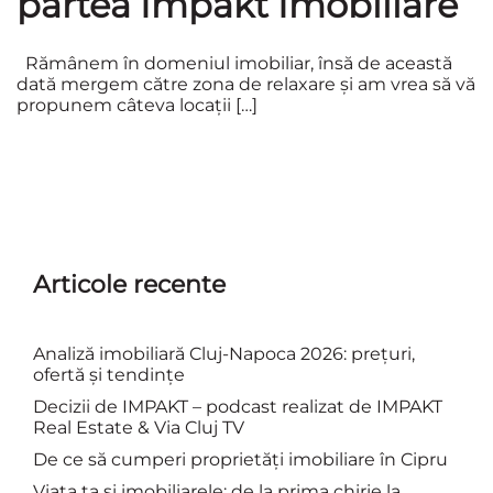
partea Impakt Imobiliare
Rămânem în domeniul imobiliar, însă de această
dată mergem către zona de relaxare și am vrea să vă
propunem câteva locații […]
Articole recente
Analiză imobiliară Cluj-Napoca 2026: prețuri,
ofertă și tendințe
Decizii de IMPAKT – podcast realizat de IMPAKT
Real Estate & Via Cluj TV
De ce să cumperi proprietăți imobiliare în Cipru
Viața ta și imobiliarele: de la prima chirie la