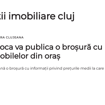
ii imobiliare cluj
ARA CLUJEANA
oca va publica o broşură cu
obilelor din oraş
ă o broşură cu informaţii privind preţurile medii la care