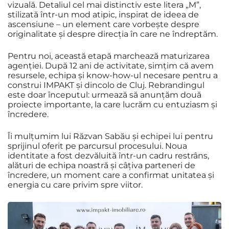
vizuală. Detaliul cel mai distinctiv este litera „M”,
stilizată într-un mod atipic, inspirat de ideea de
ascensiune – un element care vorbește despre
originalitate și despre direcția în care ne îndreptăm.
Pentru noi, această etapă marchează maturizarea
agenției. După 12 ani de activitate, simțim că avem
resursele, echipa și know-how-ul necesare pentru a
construi IMPAKT și dincolo de Cluj. Rebrandingul
este doar începutul: urmează să anunțăm două
proiecte importante, la care lucrăm cu entuziasm și
încredere.
Îi mulțumim lui Răzvan Sabău și echipei lui pentru
sprijinul oferit pe parcursul procesului. Noua
identitate a fost dezvăluită într-un cadru restrâns,
alături de echipa noastră și câțiva parteneri de
încredere, un moment care a confirmat unitatea și
energia cu care privim spre viitor.