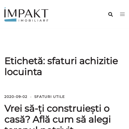
Sari
la
conținut
Etichetă:
sfaturi achizitie
locuinta
2020-09-02
SFATURI UTILE
Vrei să-ți construiești o
casă? Află cum să alegi