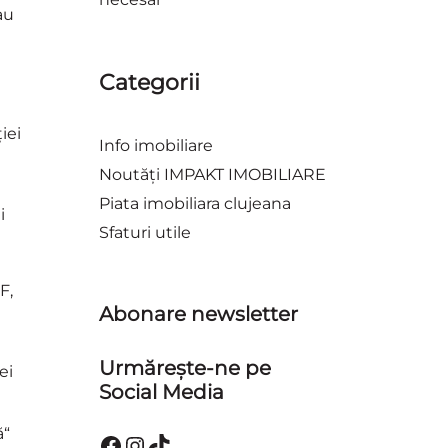
au
Categorii
iei
Info imobiliare
Noutăți IMPAKT IMOBILIARE
Piata imobiliara clujeana
i
Sfaturi utile
F,
Abonare newsletter
Urmărește-ne pe
ei
Social Media
ă“
Facebook
Instagram
TikTok