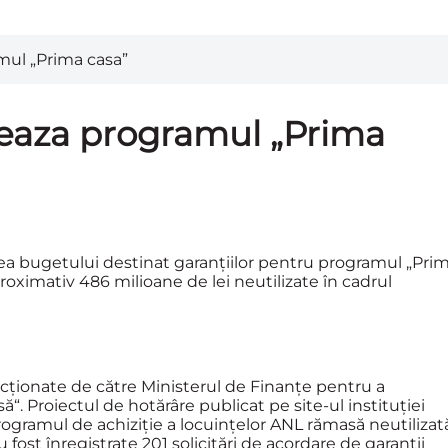
ul „Prima casa”
eaza programul „Prima
a bugetului destinat garanţiilor pentru programul „Pri
oximativ 486 milioane de lei neutilizate în cadrul
ecţionate de către Ministerul de Finanţe pentru a
. Proiectul de hotărâre publicat pe site-ul instituţiei
ogramul de achiziţie a locuinţelor ANL rămasă neutilizat
fost înregistrate 201 solicitări de acordare de garanţii