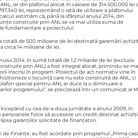
ANL, iar din plafonul alocat în valoare de 314.500.000 lei 
797.340 lei, reprezentând o rată de utilizare a plafonului
calcul, estimăm că, până la sfârşitul anului 2014, din
ocuinţe construite prin ANL se va mai utiliza suma de
 de fundamentare a proiectului.
a totală de 500 milioane de lei destinată garantării achiziţ
a circa 14 milioane de lei.
ului 2014, în sumă totală de 1,2 miliarde de lei (exclusiv
construite prin ANL) a fost integral alocat, primindu-se ma
rii înscrişi în program. Proiectul de act normativ vine în
iziţioneze o locuinţă care nu este construită de ANL, ci
plafon special pentru ANL ar duce la o diminuare a
ciarilor programului“, se precizează într-un comunicat al M
 începând cu cea de-a doua jumătate a anului 2009, în
 persoanele fizice să acceseze un credit destinat achiziţi
lipsa garanţiilor solicitate de finanţatori.
ui de Finanţe, au fost acordate prin programul „Prima cas