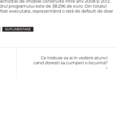
 achiziţiei de imobile construite între anii 2008 şi 2013.
drul programului este de 38.296 de euro. Din totalul
u fost executate, reprezentând o rată de default de doar
SUPLIMENTARE
Ce trebuie sa ai in vedere atunci
cand doresti sa cumperi o locuinta?