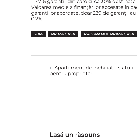
117.716 garanţii, din care circa 30% destinate
Valoarea medie a finanţărilor accesate în ca
garanţiilor acordate, doar 239 de garanţii a
0,2%.
2014
PRIMA CASA
PROGRAMUL PRIMA CASA
Navigare
Apartament de inchiriat – sfaturi
în
pentru proprietar
articole
Lasă un răspuns