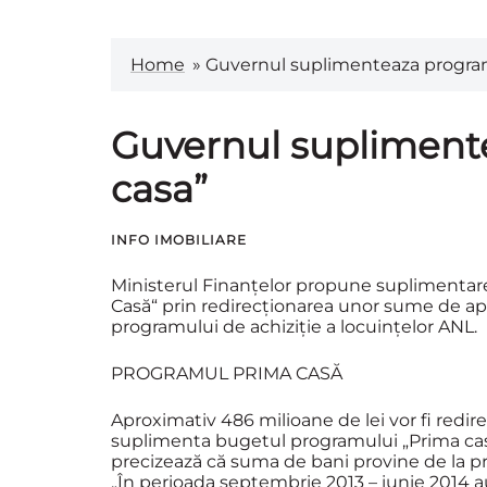
Home
»
Guvernul suplimenteaza program
Guvernul supliment
casa”
INFO IMOBILIARE
Ministerul Finanţelor propune suplimentare
Casă“ prin redirecţionarea unor sume de apr
programului de achiziţie a locuinţelor ANL.
PROGRAMUL PRIMA CASĂ
Aproximativ 486 milioane de lei vor fi redir
suplimenta bugetul programului „Prima casă“
precizează că suma de bani provine de la pr
„În perioada septembrie 2013 – iunie 2014 au 