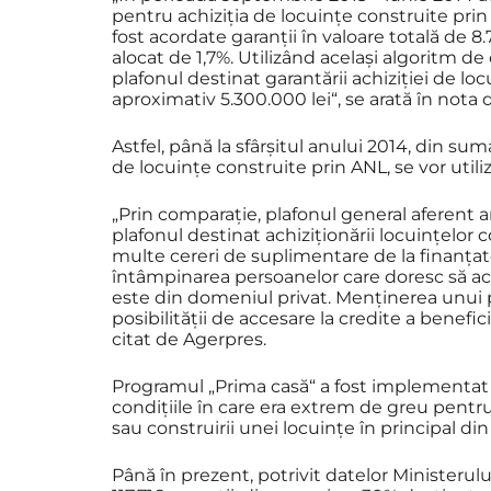
pentru achiziţia de locuinţe construite prin 
fost acordate garanţii în valoare totală de 8.
alocat de 1,7%. Utilizând acelaşi algoritm de 
plafonul destinat garantării achiziţiei de l
aproximativ 5.300.000 lei“, se arată în nota
Astfel, până la sfârşitul anului 2014, din sum
de locuinţe construite prin ANL, se vor utiliz
„Prin comparaţie, plafonul general aferent an
plafonul destinat achiziţionării locuinţelor 
multe cereri de suplimentare de la finanţato
întâmpinarea persoanelor care doresc să ach
este din domeniul privat. Menţinerea unui 
posibilităţii de accesare la credite a benefi
citat de Agerpres.
Programul „Prima casă“ a fost implementat
condiţiile în care era extrem de greu pentru
sau construirii unei locuinţe în principal din 
Până în prezent, potrivit datelor Ministerul