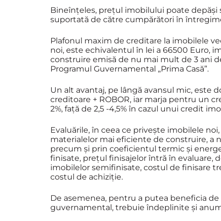
Bineînțeles, prețul imobilului poate depăși 
suportată de către cumpărători în întregime 
Plafonul maxim de creditare la imobilele vech
noi, este echivalentul în lei a 66500 Euro, 
construire emisă de nu mai mult de 3 ani de
Programul Guvernamental „Prima Casă”.
Un alt avantaj, pe lângă avansul mic, este 
creditoare + ROBOR, iar marja pentru un cr
2%, față de 2,5 -4,5% în cazul unui credit imo
Evaluările, în ceea ce privește imobilele noi
materialelor mai eficiente de construire, a n
precum și prin coeficientul termic și energ
finisate, prețul finisajelor întră în evaluare,
imobilelor semifinisate, costul de finisare 
costul de achiziție.
De asemenea, pentru a putea beneficia de a
guvernamental, trebuie îndeplinite și anumite