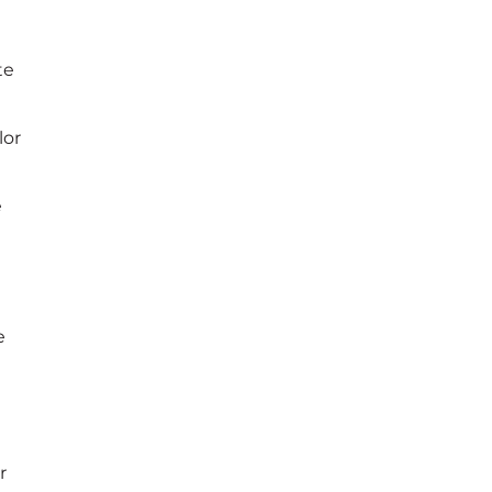
te
lor
e
e
r