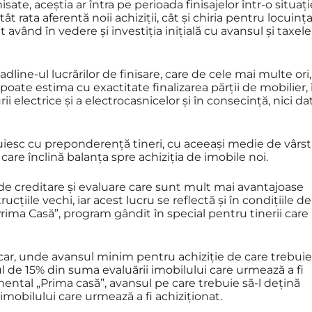
ate, aceștia ar întra pe perioada finisajelor într-o situați
t rata aferentă noii achiziții, cât și chiria pentru locuinț
t având în vedere și investiția inițială cu avansul și taxele
dline-ul lucrărilor de finisare, care de cele mai multe ori,
 poate estima cu exactitate finalizarea părții de mobilier, 
ii electrice și a electrocasnicelor și în consecință, nici da
uiesc cu preponderență tineri, cu aceeași medie de vârst
re înclină balanța spre achiziția de imobile noi.
ile de creditare și evaluare care sunt mult mai avantajoase
țiile vechi, iar acest lucru se reflectă și în condițiile de
ima Casă”, program gândit în special pentru tinerii care
car, unde avansul minim pentru achiziție de care trebuie
l de 15% din suma evaluării imobilului care urmează a fi
ntal „Prima casă”, avansul pe care trebuie să-l dețină
mobilului care urmează a fi achiziționat.