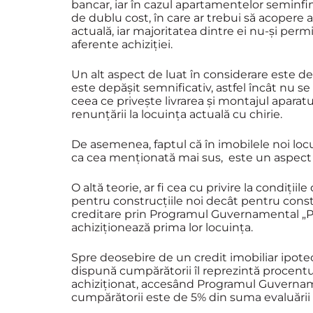
bancar, iar în cazul apartamentelor seminfinis
de dublu cost, în care ar trebui să acopere atâ
actuală, iar majoritatea dintre ei nu-și permi
aferente achiziției.
Un alt aspect de luat în considerare este dea
este depășit semnificativ, astfel încât nu se
ceea ce privește livrarea și montajul aparatur
renunțării la locuința actuală cu chirie.
De asemenea, faptul că în imobilele noi loc
ca cea menționată mai sus, este un aspect ca
O altă teorie, ar fi cea cu privire la condiți
pentru construcțiile noi decât pentru construc
creditare prin Programul Guvernamental „Pr
achiziționează prima lor locuința.
Spre deosebire de un credit imobiliar ipote
dispună cumpărătorii îl reprezintă procentu
achiziționat, accesând Programul Guvername
cumpărătorii este de 5% din suma evaluării i