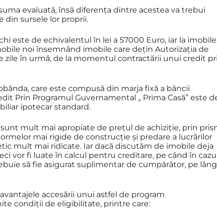
suma evaluată, însă diferența dintre acestea va trebui
din sursele lor proprii.
i este de echivalentul în lei a 57000 Euro, iar la imobile
imobile noi însemnând imobile care dețin Autorizația de
 zile în urmă, de la momentul contractării unui credit pr
dobânda, care este compusă din marja fixă a băncii
edit Prin Programul Guvernamental „ Prima Casă” este d
biliar ipotecar standard.
, sunt mult mai apropiate de prețul de achiziție, prin pri
ormelor mai rigide de construcție și predare a lucrărilor
etic mult mai ridicate. Iar dacă discutăm de imobile deja
 deci vor fi luate în calcul pentru creditare, pe când în cazu
trebuie să fie asigurat suplimentar de cumpărător, pe lân
vantajele accesării unui astfel de program
 condiții de eligibilitate, printre care: