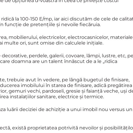
ție de opțiunea d-voastră în ceea ce privește costul
 ridică la 100-150 E/mp, iar aici discutăm de cele de calita
n funcție de pretențiile și nevoile fiecăruia.
, mobilierului, electricelor, electrocasnicelor, materiale
i multe ori, sunt omise din calculele inițiale.
decorative, perdele, galerii, covoare, lămpi, lustre, etc, p
care doamna are un talent înnăscut de a le „ridica
te, trebuie avut în vedere, pe lângă bugetul de finisare,
aducerea imobilului în starea de finisare, adică pregătirea
ior, gemuri vechi, pardoseli, gresie și faianță veche, uși d
ea instalațiilor sanitare, electrice și termice.
a luării deciziei de achiziție a unui imobil nou versus un
ectă, există proprietatea potrivită nevoilor și posibilitățilo