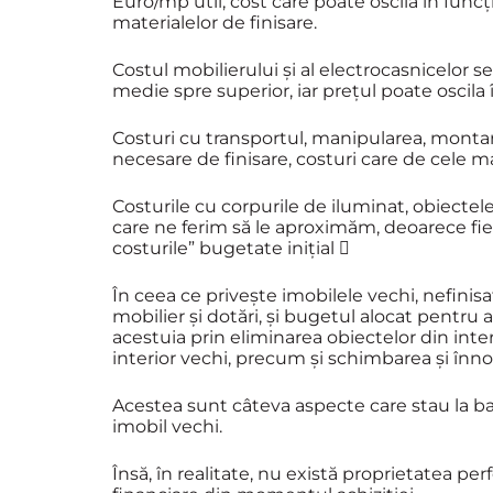
Euro/mp util, cost care poate oscila în func
materialelor de finisare.
Costul mobilierului și al electrocasnicelor se
medie spre superior, iar prețul poate oscila î
Costuri cu transportul, manipularea, montarea
necesare de finisare, costuri care de cele ma
Costurile cu corpurile de iluminat, obiectele 
care ne ferim să le aproximăm, deoarece fie
costurile” bugetate inițial 
În ceea ce privește imobilele vechi, nefinisa
mobilier și dotări, și bugetul alocat pentru 
acestuia prin eliminarea obiectelor din inter
interior vechi, precum și schimbarea și înnoir
Acestea sunt câteva aspecte care stau la baz
imobil vechi.
Însă, în realitate, nu există proprietatea perf