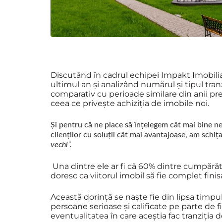
Discutând în cadrul echipei Impakt Imobilia
ultimul an și analizând numărul și tipul tran
comparativ cu perioade similare din anii pre
ceea ce privește achiziția de imobile noi.
Și pentru că ne place să înțelegem cât mai bine ne
clienților cu soluții cât mai avantajoase, am schiț
vechi”.
Una dintre ele ar fi că
60% dintre cumpărător
doresc ca viitorul imobil să fie complet finisa
Această dorință se naște fie din lipsa timpulu
persoane serioase și calificate pe parte de f
eventualitatea în care aceștia fac tranziția d