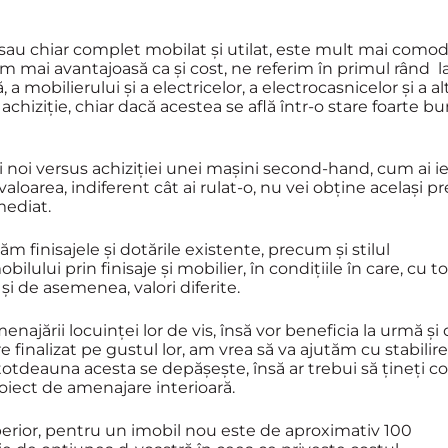
t, sau chiar complet mobilat și utilat, este mult mai como
em mai avantajoasă ca și cost, ne referim în primul rând l
 a mobilierului și a electricelor, a electrocasnicelor și a al
achiziție, chiar dacă acestea se află într-o stare foarte b
ini noi versus achiziției unei mașini second-hand, cum ai ie
aloarea, indiferent cât ai rulat-o, nu vei obține același pr
imediat.
m finisajele și dotările existente, precum și stilul
ului prin finisaje și mobilier, în condițiile în care, cu to
 și de asemenea, valori diferite.
enajării locuinței lor de vis, însă vor beneficia la urmă și
 finalizat pe gustul lor, am vrea să va ajutăm cu stabilir
totdeauna acesta se depășește, însă ar trebui să țineți c
oiect de amenajare interioară.
uperior, pentru un imobil nou este de aproximativ 100