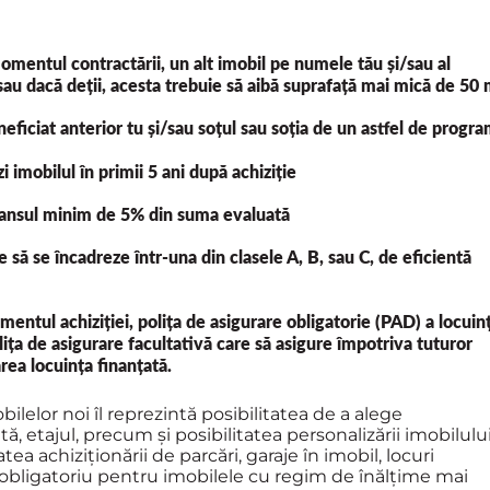
momentul contractării, un alt imobil pe numele tău și/sau al
 sau dacă deții, acesta trebuie să aibă suprafață mai mică de 50
neficiat anterior tu și/sau soțul sau soția de un astfel de progr
i imobilul în primii 5 ani după achiziție
vansul minim de 5% din suma evaluată
e să se încadreze într-una din clasele A, B, sau C, de eficientă
mentul achiziției, polița de asigurare obligatorie (PAD) a locuin
ița de asigurare facultativă care să asigure împotriva tuturor
area locuința finanțată.
lelor noi îl reprezintă posibilitatea de a alege
, etajul, precum și posibilitatea personalizării imobilului
atea achiziționării de parcări, garaje în imobil, locuri
( obligatoriu pentru imobilele cu regim de înălțime mai