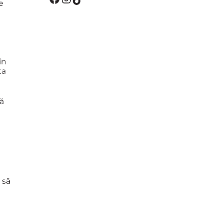
e
a
în
ta
ă
 să