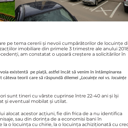
re pe tema cererii și nevoii cumpărătorilor de locuințe d
zacțiilor imobiliare din primele 3 trimestre ale anului 2018
cedenți, am constatat o ușoară creștere a solicitărilor în
voia existentă pe piață, astfel încât să venim în întâmpinarea
at câteva teorii care să răspundă dilemei „
Locuințe noi vs. locuințe
i sunt tineri cu vârste cuprinse între 22-40 ani
și
își
t și eventual mobilat și utilat.
i alocat acestor acțiuni, fie din frica de a nu identifica
inisaje, sau din dorința de a economisi bani în
e la o locuința cu chirie, la o locuința achiziționată cu cre