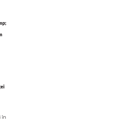
 mp;
am
ței
 în