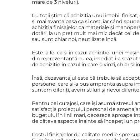
mare de 3 niveluri).
Cu toții știm că achiziția unui imobil finisa
și mai avantajoasă ca și cost, iar când spun
achiziția finisajelor ca materiale și manoperă,
dotări, la un preț mult mai mic decât cel de 
sau sunt chiar noi, neutilizate încă.
Este la fel ca și în cazul achiziției unei maș
din reprezentantă cu ea, imediat i-a scăzut v
de achiziție în cazul în care o vinzi, chiar și 
Însă, dezavantajul este că trebuie să acceptă
persoanei care și-a pus amprenta asupra imobil
suntem diferiți, avem stiluri și nevoi diferite
Pentru cei curajoși, care își asumă stresul am
satisfacția proiectului personal de amenajare
bugetului în linii mari, deoarece aproape în
de câteva aspecte înainte să începeți un pr
Costul finisajelor de calitate medie spre s