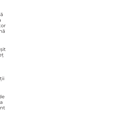
dă
a
tor
ună
șit
eț
ții
 de
ea
ont