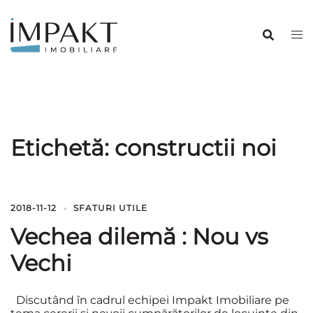
Sari
la
conținut
Etichetă:
constructii noi
2018-11-12
SFATURI UTILE
Vechea dilemă : Nou vs
Vechi
Discutând în cadrul echipei Impakt Imobiliare pe