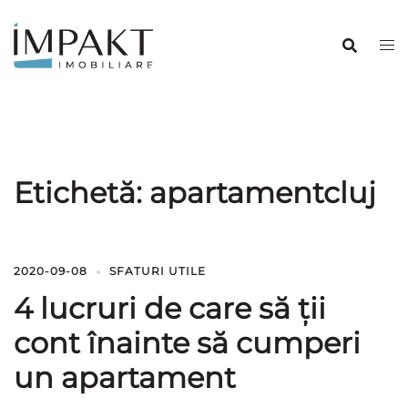
Sari
la
conținut
Etichetă:
apartamentcluj
2020-09-08
SFATURI UTILE
4 lucruri de care să ții
cont înainte să cumperi
un apartament